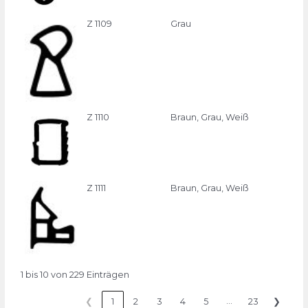
Z 1109
Grau
Z 1110
Braun, Grau, Weiß
Z 1111
Braun, Grau, Weiß
1 bis 10 von 229 Einträgen
…
❮
1
2
3
4
5
23
❯